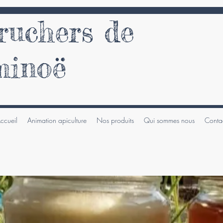
 ruchers de
minoë
ccueil
Animation apiculture
Nos produits
Qui sommes nous
Conta