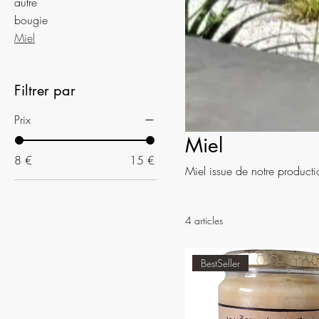
autre
bougie
Miel
Filtrer par
Prix
Miel
8 €
15 €
Miel issue de notre producti
4 articles
BestSeller