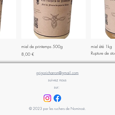
miel de printemps 500g
miel été 1kg
Rupture de st
Prix
8,00 €
grigoricharron@gmail.com
suivez nous
sur:
© 2023 par les ruchers de Nominoë.